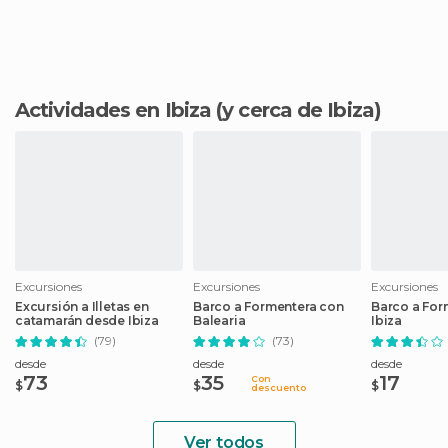
Actividades en Ibiza
(y cerca de Ibiza)
Excursiones
Excursiones
Excursiones
Excursión a Illetas en
Barco a Formentera con
Barco a For
catamarán desde Ibiza
Balearia
Ibiza
(79)
(73)
desde
desde
desde
73
35
17
Con
$
$
$
descuento
Ver todos