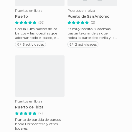
Puertos en Ibiza
Puertos en Ibiza
Puerto
Puerto de San Antonio
(56)
(2)
Con la iluminación de los
Es muy bonito. Y además
barcos y las lucecillas que
bastante grande ya que
adornan todo el paseo, el
rodea la parte de datvila y la
puerto parece el lugar
zona de al lado de pacha.
5 actividades
2 actividades
perfecto para dar un buen p
Puertos en Ibiza
Puerto de Ibiza
(2)
Punto de partida de barcos
hacia Formentera y otros
lugares.