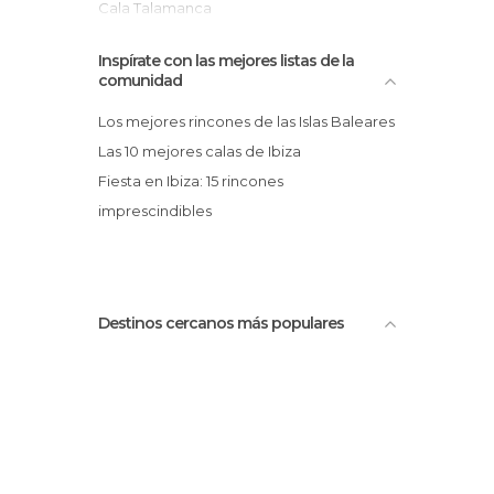
Cala Talamanca
Playa Des Duros
Inspírate con las mejores listas de la
Baleares
comunidad
Los mejores rincones de las Islas Baleares
Las 10 mejores calas de Ibiza
Fiesta en Ibiza: 15 rincones
imprescindibles
Destinos cercanos más populares