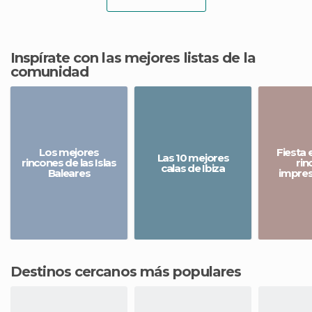
Inspírate con las mejores listas de la
comunidad
Los mejores
Fiesta e
Las 10 mejores
rincones de las Islas
rin
calas de Ibiza
Baleares
impres
Destinos cercanos más populares