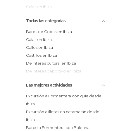
Calas en Ibiza
Todas las categorías
Bares de Copas en Ibiza
Calas en Ibiza
Calles en Ibiza
Castillos en Ibiza
De interés cultural en Ibiza
De interés deportivo en Ibiza
De interés turístico en Ibiza
Las mejores actividades
Discotecas en Ibiza
Fiestas en Ibiza
Excursión a Formentera con guía desde
Iglesias en Ibiza
Ibiza
Información Turística en Ibiza
Excursión a Illetas en catamarán desde
Islas en Ibiza
Ibiza
Mercados en Ibiza
Barco a Formentera con Balearia