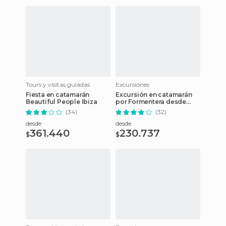
Tours y visitas guiadas
Excursiones
Fiesta en catamarán
Excursión en catamarán
Beautiful People Ibiza
por Formentera desde
Ibiza
(34)
(32)
desde
desde
361.440
230.737
$
$