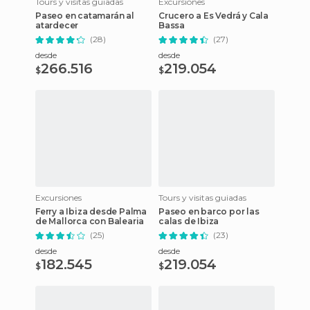
Tours y visitas guiadas
Excursiones
Paseo en catamarán al
Crucero a Es Vedrá y Cala
atardecer
Bassa
(28)
(27)
desde
desde
266.516
219.054
$
$
Excursiones
Tours y visitas guiadas
Ferry a Ibiza desde Palma
Paseo en barco por las
de Mallorca con Balearia
calas de Ibiza
(25)
(23)
desde
desde
182.545
219.054
$
$