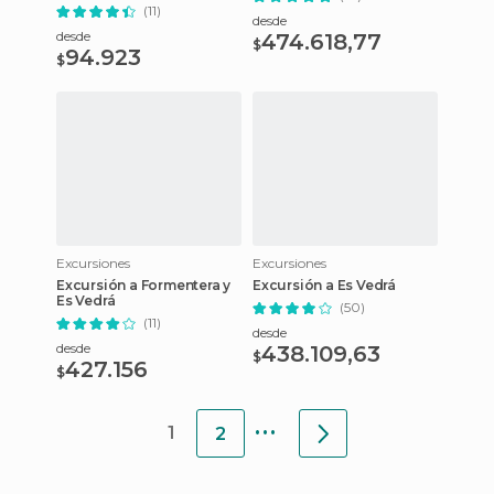
(11)
desde
desde
474.618,77
$
94.923
$
Excursiones
Excursiones
Excursión a Formentera y
Excursión a Es Vedrá
Es Vedrá
(50)
(11)
desde
desde
438.109,63
$
427.156
$
...
1
2