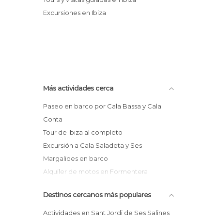
Excursiones en Ibiza
Más actividades cerca
Paseo en barco por Cala Bassa y Cala
Conta
Tour de Ibiza al completo
Excursión a Cala Saladeta y Ses
Margalides en barco
Alquiler de motos en Formentera
Paseo en lancha con snorkel por
Destinos cercanos más populares
Formentera
Barco a Formentera desde Playa d’en
Actividades en Sant Jordi de Ses Salines