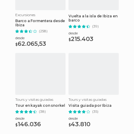
Excursiones
Vuelta a la isla de Ibiza en
barco
Barco a Formentera desde
Ibiza
(39)
(258)
desde
215.403
desde
$
62.065,53
$
Tours y visitas guiadas
Tours y visitas guiadas
Tour en kayak con snorkel
Visita guiada por Ibiza
(38)
(35)
desde
desde
146.036
43.810
$
$