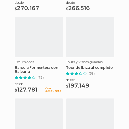
desde
desde
270.167
266.516
$
$
Excursiones
Tours y visitas guiadas
Barco a Formentera con
Tour de Ibiza al completo
Balearia
(59)
(73)
desde
desde
197.149
$
127.781
Con
$
descuento