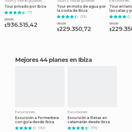
Tours y visitas guiadas
Tours y visitas guiadas
Excursiones
Tour privado por Ibiza
Tour en moto de agua por
Tour en lan
la costa de Ibiza
las calas y 
(7)
(33)
desde
desde
desde
936.515,42
$
229.350,72
229.35
$
$
Mejores 44 planes en Ibiza
Excursiones
Excursiones
Excursión a Formentera
Excursión a Illetas en
con guía desde Ibiza
catamarán desde Ibiza
(112)
(79)