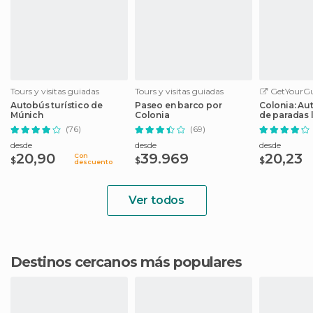
Tours y visitas guiadas
Tours y visitas guiadas
GetYourGu
Autobús turístico de
Paseo en barco por
Colonia: Au
Múnich
Colonia
de paradas l
crucero
(76)
(69)
desde
desde
desde
20,90
39.969
20,23
Con
$
$
$
descuento
Ver todos
Destinos cercanos más populares