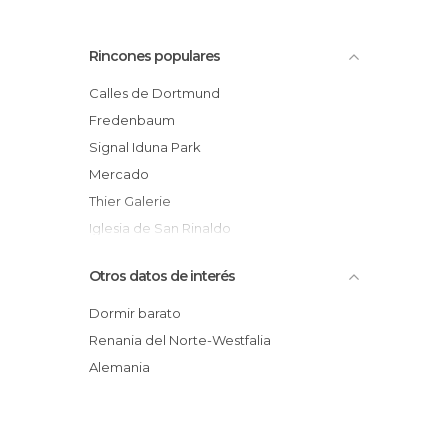
Rincones populares
Calles de Dortmund
Fredenbaum
Signal Iduna Park
Mercado
Thier Galerie
Iglesia de San Rinaldo
Kuckelke
Otros datos de interés
Nordmarket
Plaza Steinwache
Dormir barato
Aeropuerto Internacional de Dortmund
Renania del Norte-Westfalia
Rombergpark
Alemania
Por Dortmund