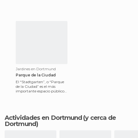
Fue construido
originalmente en el
Jardines en Dortmund
Parque de la Ciudad
El “Stadtgarten”, o “Parque
de la Ciudad” es el más
importante espacio público
de Dortmund, en el noroeste
de Alemania. Se encuent
Actividades en Dortmund
(y cerca de
Dortmund)