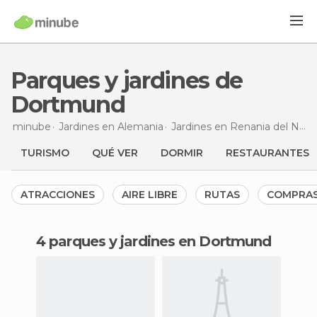
Parques y jardines de
Dortmund
minube
Jardines en
Alemania
Jardines en
Renania del Norte-Westfalia
TURISMO
QUÉ VER
DORMIR
RESTAURANTES
ATRACCIONES
AIRE LIBRE
RUTAS
COMPRA
4 parques y jardines en Dortmund