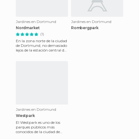
Jardines en Dortmund
Jardines en Dortmund
Nordmarket
Rombergpark
(1)
En la zona norte de la ciudad
de Dortmund, no demasiado
lejos de la estación central de
trenes, se encuentra un
distrito conocido
Jardines en Dortmund
Westpark
El Westpark es uno de los
parques públicos más
conocidos de la ciudad de
Dortmund, en Alemania.