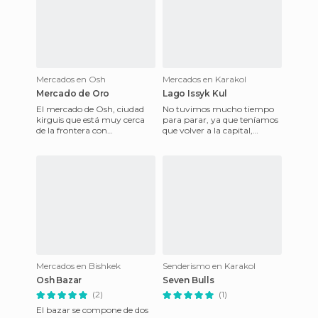
Mercados en Osh
Mercados en Karakol
Mercado de Oro
Lago Issyk Kul
El mercado de Osh, ciudad
No tuvimos mucho tiempo
kirguis que está muy cerca
para parar, ya que teníamos
de la frontera con
que volver a la capital,
Uzbekistán, hay un mercado
Bishkek, de donde
que se divide en sectores de
partiríamos rumbo a casa, el
me
fi
Mercados en Bishkek
Senderismo en Karakol
Osh Bazar
Seven Bulls
(2)
(1)
El bazar se compone de dos