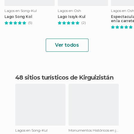
Lagos en Song-Kul
Lagos en Osh
Lagos en Os
Lago Song Kol
Lago Issyk-Kul
Espectacula
en la carret
(5)
(2)
Ver todos
48 sitios turísticos de Kirguizistán
Lagos en Song-Kul
Monumentos Históricos en jivia