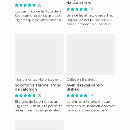
del AK-Buura
(1)
(1)
Los caminos de la Ruta de la
Una de las atracciones si has
Seda son uno de los grandes
llegado a Osh puede ser ver
lugares que ha visto pasar a
pasar la tarde en el parque,
exploradores, aventureros,
ver como viven los
comerciantes y ho
ciudadanos y se divierte
Monumentos Históricos en Osh
Calles en Bishkek
Solomon's Throne, Trono
Avenidas del centro
de Salomón
Biskek
(1)
(1)
El trono de Salomón es un
La primera impresión que
lugar de Osh que te permiite
tienes en muchas ciudades de
tener unas vistas generales
herencia soviética es una
de toda la ciudad. Se trata de
frialdad innata que a las
un pequeño templ
primeras de cambio se ha