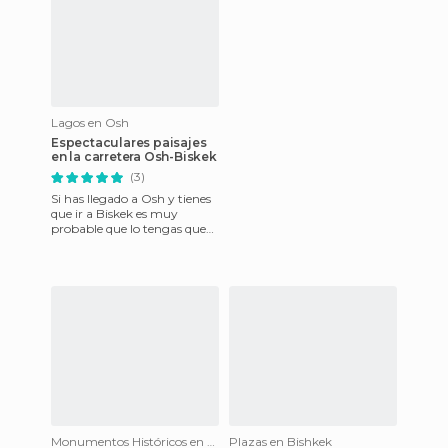
Lagos en Osh
Espectaculares paisajes
en la carretera Osh-Biskek
(3)
Si has llegado a Osh y tienes
que ir a Biskek es muy
probable que lo tengas que
hacer en un taxi compartido
y con uno de sus aloca
Monumentos Históricos en Torugart
Plazas en Bishkek