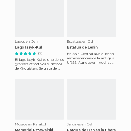
Lagos en Osh
Estatuas en Osh
Lago Issyk-Kul
Estatua de Lenin
(2)
En Asia Central aún quedan
reminiscencias de la antigua
El lago Issyk-Kul es uno de los
URSS. Aunque en muchas de
grandes atractivos turísticos
las antiguas Repúblicas
de Kirguistán. Se trata del
Soviéticas se han ido el
segundo lago de montaña
más grande del m
Museos en Karakol
Jardines en Osh
Memorial Przewalski
Parque de Osh en la ribera