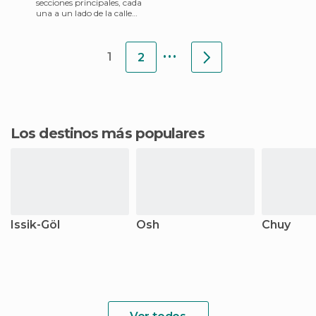
secciones principales, cada
una a un lado de la calle
Chui. La zona de perecederos
queda a la izquierd
...
1
2
Los destinos más populares
Issik-Göl
Osh
Chuy