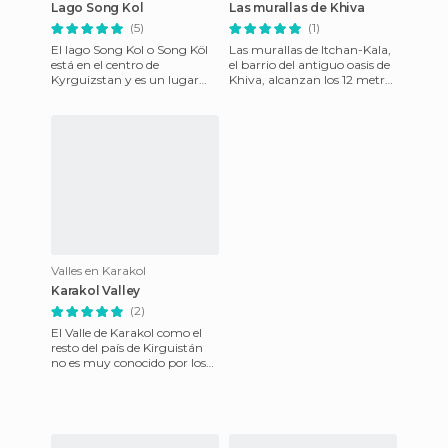
Lago Song Kol
Las murallas de Khiva
(5)
(1)
El lago Song Kol o Song Köl
Las murallas de Itchan-Kala,
está en el centro de
el barrio del antiguo oasis de
Kyrguizstan y es un lugar
Khiva, alcanzan los 12 metros
perdido, inmenso, tranquilo,
de altura. Parece increíble,
habitable sólo en los mese
porque pare
Valles en Karakol
Karakol Valley
(2)
El Valle de Karakol como el
resto del país de Kirguistán
no es muy conocido por los
viajeros occidentales. Sin
embargo, es un luga