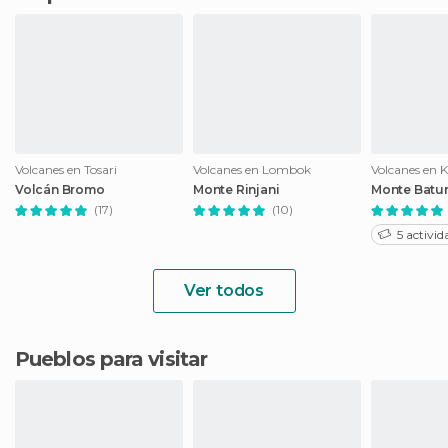
Volcanes en Tosari
Volcanes en Lombok
Volcanes en 
Volcán Bromo
Monte Rinjani
Monte Batu
(17)
(10)
5 activid
Ver todos
Pueblos para visitar