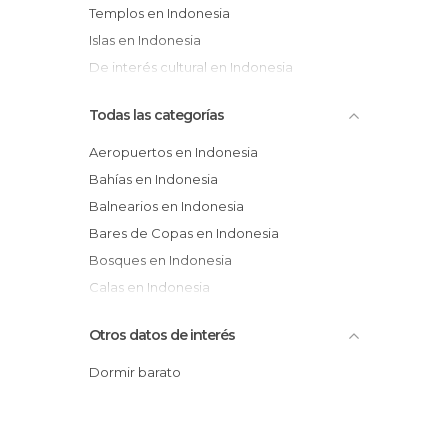
Templos en Indonesia
Islas en Indonesia
De interés cultural en Indonesia
Todas las categorías
Aeropuertos en Indonesia
Bahías en Indonesia
Balnearios en Indonesia
Bares de Copas en Indonesia
Bosques en Indonesia
Calas en Indonesia
Calles en Indonesia
Otros datos de interés
Carreteras en Indonesia
Cataratas en Indonesia
Dormir barato
Cementerios en Indonesia
Centros Comerciales en Indonesia