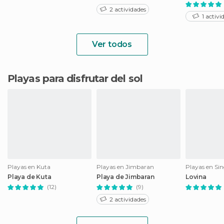
2 actividades
1 activi
Ver todos
Playas para disfrutar del sol
Playas en Kuta
Playas en Jimbaran
Playas en Si
Playa de Kuta
Playa de Jimbaran
Lovina
(12)
(9)
2 actividades