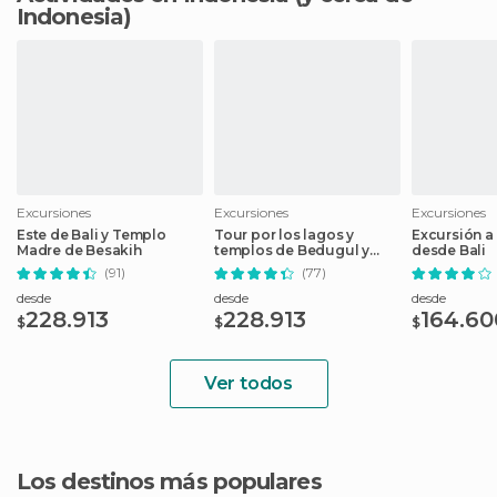
Indonesia)
Excursiones
Excursiones
Excursiones
Este de Bali y Templo
Tour por los lagos y
Excursión a l
Madre de Besakih
templos de Bedugul y
desde Bali
Tanah Lot
(91)
(77)
desde
desde
desde
228.913
228.913
164.60
$
$
$
Ver todos
Los destinos más populares