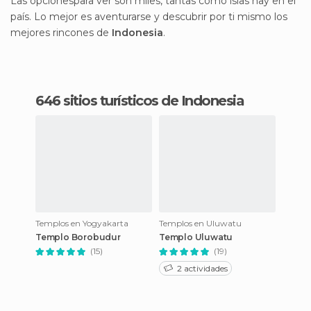
Las opcionespara ver son miles, tantas como islas hay en el
país. Lo mejor es aventurarse y descubrir por ti mismo los
mejores rincones de
Indonesia
.
646 sitios turísticos de Indonesia
Templos en Yogyakarta
Templos en Uluwatu
Templo Borobudur
Templo Uluwatu
(15)
(19)
2 actividades