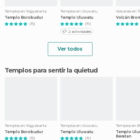
Templos en Yogyakarta
Templos en Uluwatu
Volcanes en T
Templo Borobudur
Templo Uluwatu
Volcán Bro
(15)
(19)
2 actividades
Ver todos
Templos para sentir la quietud
Templos en Yogyakarta
Templos en Uluwatu
Templos en 
Templo Borobudur
Templo Uluwatu
Templo Ulu
Beratan
(15)
(19)