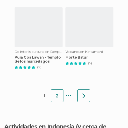
De interés cultural en Denpasar
Volcanes en Kintamani
Pura Goa Lawah - Templo
Monte Batur
de los murciélagos
(5)
(2)
...
1
2
Actividades en Indonesia
(y cerca de