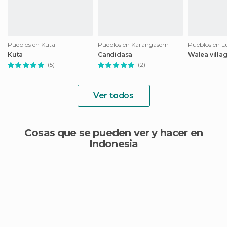
Pueblos en Kuta
Pueblos en Karangasem
Pueblos en 
Kuta
Candidasa
Walea villa
(5)
(2)
Ver todos
Cosas que se pueden ver y hacer en
Indonesia