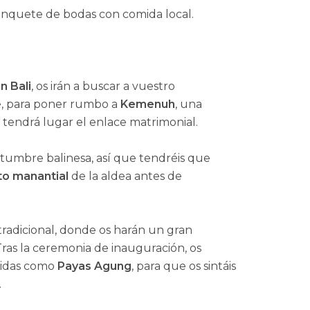
anquete de bodas con comida local.
n Bali
, os irán a buscar a vuestro
de, para poner rumbo a
Kemenuh
, una
tendrá lugar el enlace matrimonial.
ostumbre balinesa, así que tendréis que
to manantial
de la aldea antes de
tradicional, donde os harán un gran
Tras la ceremonia de inauguración, os
ocidas como
Payas Agung
, para que os sintáis
.