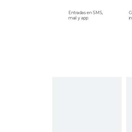
Entradas en SMS,
C
mail y app
i