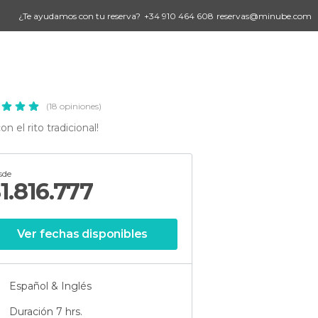
¿Te ayudamos con tu reserva?
+34 910 464 608
reservas@minube.com
(18 opiniones)
n el rito tradicional!
sde
$
1.816.777
Ver fechas disponibles
Español & Inglés
Duración 7 hrs.