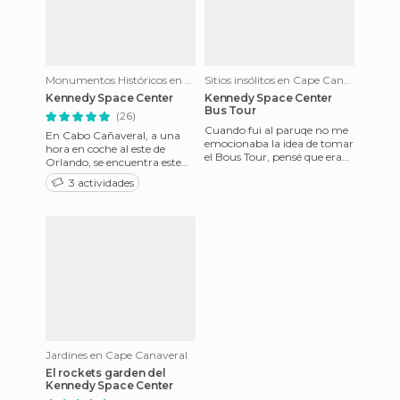
Monumentos Históricos en Cape Canaveral
Sitios insólitos en Cape Canaveral
Kennedy Space Center
Kennedy Space Center
Bus Tour
(26)
Cuando fui al paruqe no me
En Cabo Cañaveral, a una
emocionaba la idea de tomar
hora en coche al este de
el Bous Tour, pensé que era
Orlando, se encuentra este
un tour sencillo por la zona,
museo de visita obligada. Se
3 actividades
pero lo que descu
trata de un museo junto
Jardines en Cape Canaveral
El rockets garden del
Kennedy Space Center