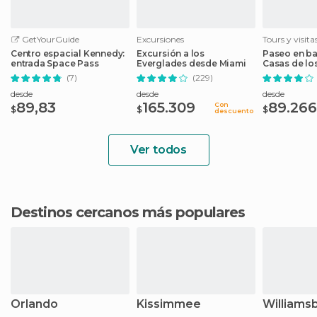
GetYourGuide
Excursiones
Tours y visit
Centro espacial Kennedy:
Excursión a los
Paseo en ba
entrada Space Pass
Everglades desde Miami
Casas de lo
(7)
(229)
desde
desde
desde
89,83
165.309
89.266
Con
$
$
$
descuento
Ver todos
Destinos cercanos más populares
Orlando
Kissimmee
Williams