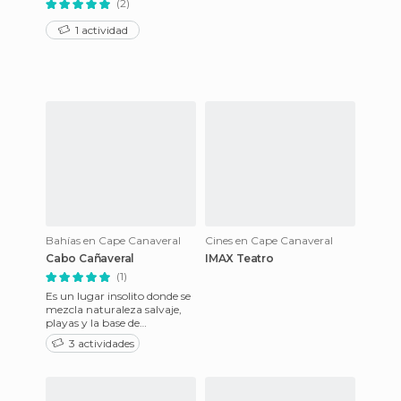
(2)
1 actividad
Bahías en Cape Canaveral
Cines en Cape Canaveral
Cabo Cañaveral
IMAX Teatro
(1)
Es un lugar insolito donde se
mezcla naturaleza salvaje,
playas y la base de
lanzamientos de cohetes
3 actividades
espaciales de la Nasa.