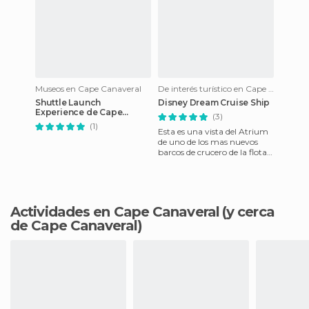
Museos en Cape Canaveral
De interés turístico en Cape Canaveral
Shuttle Launch
Disney Dream Cruise Ship
Experience de Cape
(3)
Canaveral
(1)
Esta es una vista del Atrium
de uno de los mas nuevos
barcos de crucero de la flota
de Disney, en este caso en su
puerto de salida
Actividades en Cape Canaveral
(y cerca
de Cape Canaveral)