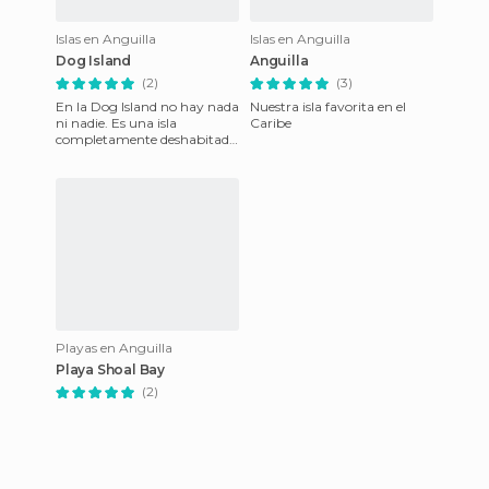
Islas en Anguilla
Islas en Anguilla
Dog Island
Anguilla
(2)
(3)
En la Dog Island no hay nada
Nuestra isla favorita en el
ni nadie. Es una isla
Caribe
completamente deshabitada
al Noroeste de la Isla Anguilla
que te permite tener
Playas en Anguilla
Playa Shoal Bay
(2)