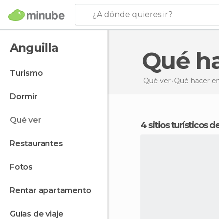
¿A dónde quieres ir?
Anguilla
Qué h
turismo
Qué ver
Qué hacer
en
dormir
qué ver
4 sitios turísticos 
restaurantes
fotos
rentar apartamento
guías de viaje