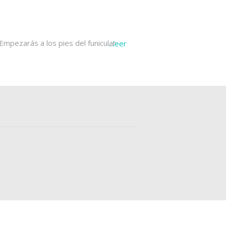
 Empezarás a los pies del funicular
...
leer
 de Buda
, un monumental complejo
gunos de los museos de la ciudad.
e fachada blanca coronada por dos
o, te dirigirás al
Bastión de los
a, una de
las mejores cosas que ver
es de todo Budapest. Este puente
A lo largo de tus 48 horas en