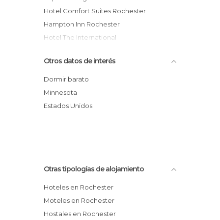
Hotel Comfort Suites Rochester
Hampton Inn Rochester
Hotel The International
Hotel The Residences On Broadway
Otros datos de interés
Microtel Inn and Suites Rochester
Hotel Extended Stay America Rochester
Dormir barato
- North
Minnesota
Sleep Inn & Suites
Estados Unidos
Hotel Extended Stay America Rochester
- South
Super 8 Motel - Rochester/south
Broadway
Otras tipologías de alojamiento
Hoteles en Rochester
Moteles en Rochester
Hostales en Rochester