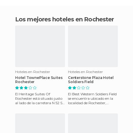
Los mejores hoteles en Rochester
Hoteles en Rochester
Hoteles en Rochester
Hotel TownePlace Suites
Centerstone Plaza Hotel
Rochester
Soldiers Field
El Heritage Suites Of
El Best Western Soldiers Field
Rochester está situado justo
se encuentra ubicado en la
al lado de la carretera N 52 St
localidad de Rochester,
NW y 43, cerca de las
dentro del estado de Texas y
grandes tiendas y restaur
luce un aspecto mod