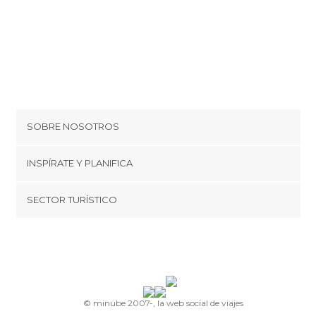
SOBRE NOSOTROS
Cookies
INSPÍRATE Y PLANIFICA
Política de privacidad
minube Tips
SECTOR TURÍSTICO
Términos y condiciones
minube Android app
Regístrate como proveedor
Quiénes somos
Promociona tu destino
Contacto
© minube 2007-, la web social de viajes
Prensa