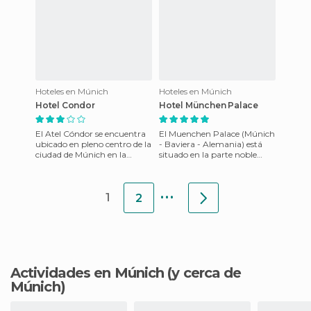
Hoteles en Múnich
Hoteles en Múnich
Hotel Condor
Hotel München Palace
El Atel Cóndor se encuentra
El Muenchen Palace (Múnich
ubicado en pleno centro de la
- Baviera - Alemania) está
ciudad de Múnich en la
situado en la parte noble
región de Baviera. Esta
Bogenhausen de Munich
ubicación lo ubica como
sobre el Isar, el Das Palace
...
1
2
Actividades en Múnich
(y cerca de
Múnich)