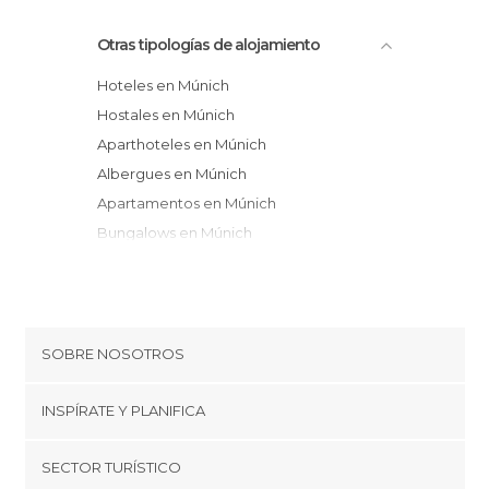
Otras tipologías de alojamiento
Hoteles en Múnich
Hostales en Múnich
Aparthoteles en Múnich
Albergues en Múnich
Apartamentos en Múnich
Bungalows en Múnich
SOBRE NOSOTROS
Cookies
INSPÍRATE Y PLANIFICA
Política de privacidad
minube Tips
SECTOR TURÍSTICO
Términos y condiciones