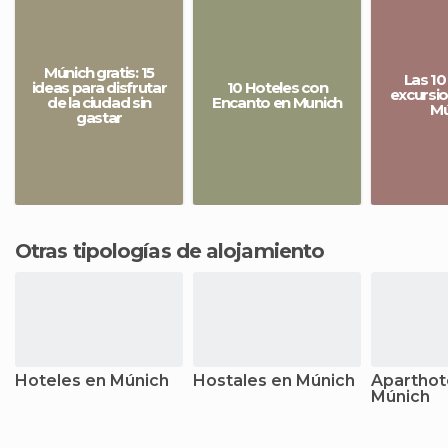
Múnich gratis: 15
Las 10
ideas para disfrutar
10 Hoteles con
excursi
de la ciudad sin
Encanto en Munich
Mú
gastar
Otras tipologías de alojamiento
Hoteles en Múnich
Hostales en Múnich
Aparthot
Múnich