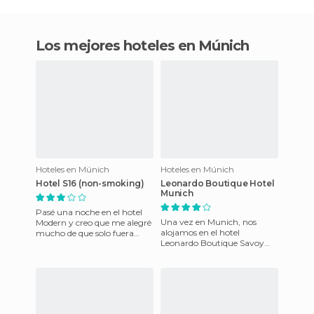
Los mejores hoteles en Múnich
Hoteles en Múnich
Hoteles en Múnich
Hotel S16 (non-smoking)
Leonardo Boutique Hotel
Munich
Pasé una noche en el hotel
Una vez en Munich, nos
Modern y creo que me alegré
alojamos en el hotel
mucho de que solo fuera
Leonardo Boutique Savoy
una. El hotel tiene
Hotel Munich, en la zona
básicamente dos únicas
universitaria. El hotel calidad
virtude
preci