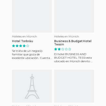
encuentra cerca del río Isar,
es
Hoteles en Múnich
Hoteles en Múnich
Hotel Torbräu
Business & Budget Hotel
Tessin
Se trata de un negocio
El hotel BUSINESS AND
familiar que goza de
BUDGET HOTEL TESSI esta
excelente ubicación. Cuenta
ubicado en Múnich denrto de
con excelente ubicación para
Baviera en Alemania. Los
quienes quieran recorrer los
huéspedes pueden disfrutar
de