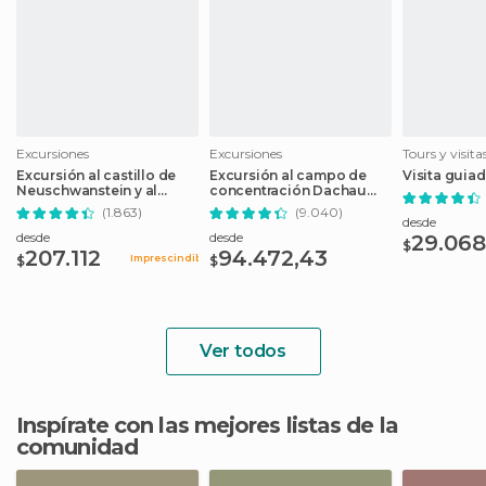
Excursiones
Excursiones
Tours y visit
Excursión al castillo de
Excursión al campo de
Visita guia
Neuschwanstein y al
concentración Dachau
Palacio de Linderhof
desde Múnich
(1.863)
(9.040)
desde Múnich
desde
desde
desde
29.068
$
207.112
94.472,43
Imprescindible
$
$
Ver todos
Inspírate con las mejores listas de la
comunidad