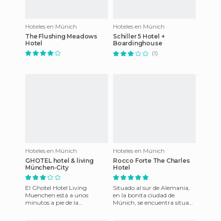
Hoteles en Múnich
Hoteles en Múnich
The Flushing Meadows
Schiller 5 Hotel +
Hotel
Boardinghouse
(1)
Hoteles en Múnich
Hoteles en Múnich
GHOTEL hotel & living
Rocco Forte The Charles
München-City
Hotel
El Ghotel Hotel Living
Situado al sur de Alemania,
Muenchen está a unos
en la bonita ciudad de
minutos a pie de la
Múnich, se encuentra situado
Marienplatz y
el Rocco Forte The Charles
Viktualienmarkt, se
Hotel, un hotel lujoso