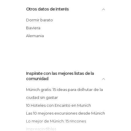
Hotel Innside by Meliá München
Otros datos de interés
Parkstadt Schwabing
1st Creatif Hotel Elephant
Dormir barato
Hotel Deutsche Eiche
Baviera
The Flushing Meadows Hotel
Alemania
Schiller 5 Hotel + Boardinghouse
GHOTEL hotel & living München-City
Inspírate con las mejores listas de la
comunidad
Múnich gratis: 15 ideas para disfrutar de la
ciudad sin gastar
10 Hoteles con Encanto en Munich
Las 10 mejores excursiones desde Múnich
Lo mejor de Múnich: 15 rincones
imprescindibles