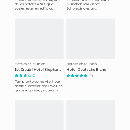
de los hoteles A&O. que
München Parkstadt
suelen estar en edificios
Schwabing es un
grandes y modernos, el de la
establecimiento de cuatro
estación de Munich solo
estrellas situado en el distrito
de Mónaco de
Hoteles en Múnich
Hoteles en Múnich
1st Creatif Hotel Elephant
Hotel Deutsche Eiche
(1)
Tan pronto como vi el hotel
desde el exterior me llevé una
grata sorpresa, ya que a la
fachada del hotel no le falta
un color.El i