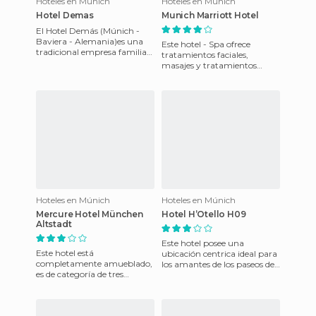
Hoteles en Múnich
Hoteles en Múnich
Hotel Demas
Munich Marriott Hotel
El Hotel Demás (Múnich -
Baviera - Alemania)es una
Este hotel - Spa ofrece
tradicional empresa familiar
tratamientos faciales,
que posee 55 modernas
masajes y tratamientos
habitaciones, que ofrecen to
corporales. OFrece un total
de 300 habitaciones con
acceso
Hoteles en Múnich
Hoteles en Múnich
Mercure Hotel München
Hotel H’Otello H09
Altstadt
Este hotel posee una
Este hotel está
ubicación centrica ideal para
completamente amueblado,
los amantes de los paseos de
es de categoría de tres
todo tipo. En sus alrededores
estrellas, con 75 habitaciones
encontraran las tien
con aire acondicionado.
Estamos l