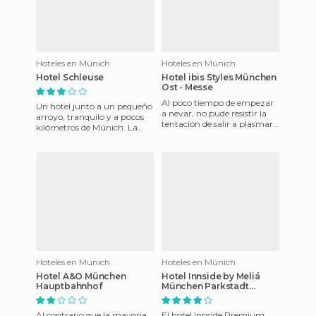
Hoteles en Múnich
Hoteles en Múnich
Hotel Schleuse
Hotel ibis Styles München
Ost - Messe
Al poco tiempo de empezar
Un hotel junto a un pequeño
a nevar, no pude resistir la
arroyo, tranquilo y a pocos
tentación de salir a plasmar
kilómetros de Múnich. La
con mi cámara el panorama
habitación era muy amplia,
que se presentaba en
con decoración y mobi
Hoteles en Múnich
Hoteles en Múnich
Hotel A&O München
Hotel Innside by Meliá
Hauptbahnhof
München Parkstadt
Schwabing
Al contrario que la mayoria
El hotel Innside Premium