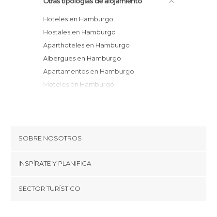
Otras tipologías de alojamiento
Hoteles en Hamburgo
Hostales en Hamburgo
Aparthoteles en Hamburgo
Albergues en Hamburgo
Apartamentos en Hamburgo
Moteles en Hamburgo
Pensiones en Hamburgo
SOBRE NOSOTROS
Cookies
INSPÍRATE Y PLANIFICA
Política de privacidad
minube Tips
SECTOR TURÍSTICO
Términos y condiciones
minube Android app
Regístrate como proveedor
Quiénes somos