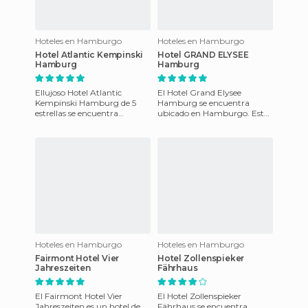
Hoteles en Hamburgo
Hoteles en Hamburgo
Hotel Atlantic Kempinski
Hotel GRAND ELYSEE
Hamburg
Hamburg
Ellujoso Hotel Atlantic
El Hotel Grand Elysee
Kempinski Hamburg de 5
Hamburg se encuentra
estrellas se encuentra
ubicado en Hamburgo. Este
ubicado en el corazón de
hotel dispone de 511
Hamburgo, Alemania. Este
habitaciones de 30m2, 17
hotel dis
Hoteles en Hamburgo
Hoteles en Hamburgo
Fairmont Hotel Vier
Hotel Zollenspieker
Jahreszeiten
Fährhaus
El Fairmont Hotel Vier
El Hotel Zollenspieker
Jahreszeiten es un hotel de
Fährhaus se encuentra