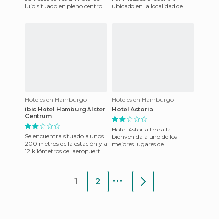
lujo situado en pleno centro
ubicado en la localidad de
de Hamburgo, junto al lago
Hamburgo, que pertenece a
Alster. Dispone de un
Alemania. El Zollenspieker Fä
Hoteles en Hamburgo
Hoteles en Hamburgo
ibis Hotel Hamburg Alster
Hotel Astoria
Centrum
Hotel Astoria Le da la
Se encuentra situado a unos
bienvenida a uno de los
200 metros de la estación y a
mejores lugares de
12 kilómetros del aeropuerto
Hamburgo en donde podrá
de Hamburgo, ofrece un
disfrutar,relajarse y
total de 165 habitac
hospedarse en un m
...
1
2