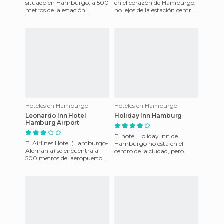
situado en Hamburgo, a 500
en el corazón de Hamburgo,
metros de la estación
no lejos de la estación central.
Billwerder Moorfleet
con excelente ubicación para
Hamburgo, a 7,5 kilómetros
quienes qui
de la Ciuda
Hoteles en Hamburgo
Hoteles en Hamburgo
Leonardo Inn Hotel
Holiday Inn Hamburg
Hamburg Airport
El hotel Holiday Inn de
El Airlines Hotel (Hamburgo-
Hamburgo no está en el
Alemania) se encuentra a
centro de la ciudad, pero
500 metros del aeropuerto
tiene al lado una parada de
internacional de
autobús que te lleva hasta la
Hamburgo.Ofrece servicio de
transp