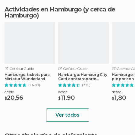
Actividades en Hamburgo
(y cerca de
Hamburgo)
GetYourGuide
GetYourGuide
GetYourGu
Hamburgo: tickets para
Hamburgo: Hamburg City
Hamburgo: t
Miniatur Wunderland
Card con transporte
pie por con
público gratuito
reserva
(1.420)
(775)
desde
desde
desde
20,56
11,90
1,80
$
$
$
Ver todos