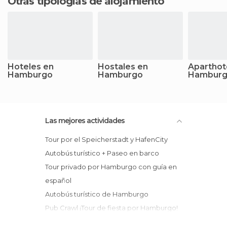
Otras tipologías de alojamiento
Hoteles en
Hostales en
Aparthot
Hamburgo
Hamburgo
Hambur
Las mejores actividades
Tour por el Speicherstadt y HafenCity
Autobús turístico + Paseo en barco
Tour privado por Hamburgo con guía en
español
Autobús turístico de Hamburgo
Pub Crawl ¡Tour de fiesta por Hamburgo!
Visita guiada a la Filarmónica del Elba