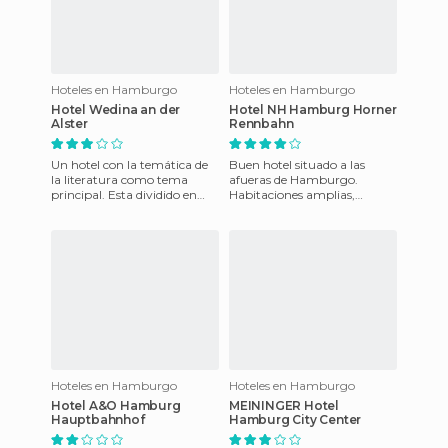
Hoteles en Hamburgo
Hoteles en Hamburgo
Hotel Wedina an der
Hotel NH Hamburg Horner
Alster
Rennbahn
Un hotel con la temática de
Buen hotel situado a las
la literatura como tema
afueras de Hamburgo.
principal. Esta dividido en
Habitaciones amplias,
varios edificios en función del
confortables y desayuno tipo
tipo de habitacio
buffete bastante digno. Tan
sólo
Hoteles en Hamburgo
Hoteles en Hamburgo
Hotel A&O Hamburg
MEININGER Hotel
Hauptbahnhof
Hamburg City Center