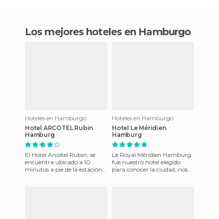
Los mejores hoteles en Hamburgo
Hoteles en Hamburgo
Hoteles en Hamburgo
Hotel ARCOTEL Rubin
Hotel Le Méridien
Hamburg
Hamburg
El Hotel Arcotel Rubin, se
Le Royal Méridien Hamburg
encuentra ubicado a 10
fue nuestro hotel elegido
minutos a pie de la estación.
para conocer la ciudad, nos
Este hotel de cuatro estrellas
pareció un alojamiento
se caracteriza por
interesante, bien situado y