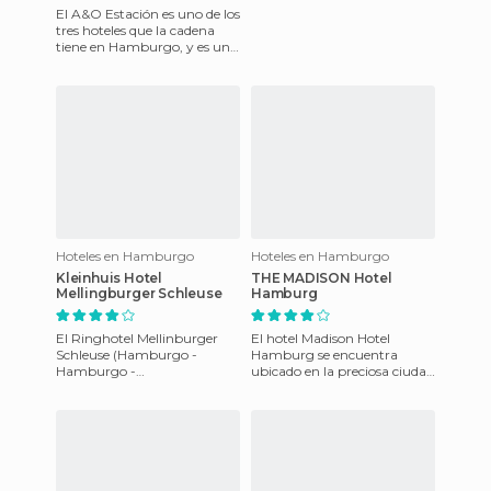
El A&O Estación es uno de los
tres hoteles que la cadena
tiene en Hamburgo, y es un
edificio de arquitectura
Hanseática que en su
Hoteles en Hamburgo
Hoteles en Hamburgo
Kleinhuis Hotel
THE MADISON Hotel
Mellingburger Schleuse
Hamburg
El Ringhotel Mellinburger
El hotel Madison Hotel
Schleuse (Hamburgo -
Hamburg se encuentra
Hamburgo -
ubicado en la preciosa ciudad
Alemania)dispone de Piscina,
de Hamburgo, al norte de
servicio de habitaciones, Bar,
Alemania. Este ho
Restaurant