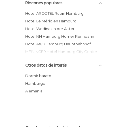
Rincones populares
Tour en bicicleta por Hamburgo
Entrada a Hamburg Dungeon
Hotel ARCOTEL Rubin Hamburg
Tour por Hamburgo para cruceros
Hotel Le Méridien Hamburg
Alquiler de bicicleta en Hamburgo
Hotel Wedina an der Alster
Hotel NH Hamburg Horner Rennbahn
Hotel A&O Hamburg Hauptbahnhof
MEININGER Hotel Hamburg City Center
Kleinhuis Hotel Mellingburger Schleuse
Otros datos de interés
Apartment-Hotel Hamburg Mitte
THE MADISON Hotel Hamburg
Dormir barato
Mercure Hotel Hamburg am Volkspark
Hamburgo
Hotel Suitehotel Hamburg City
Alemania
A1 Hotel Hamburg