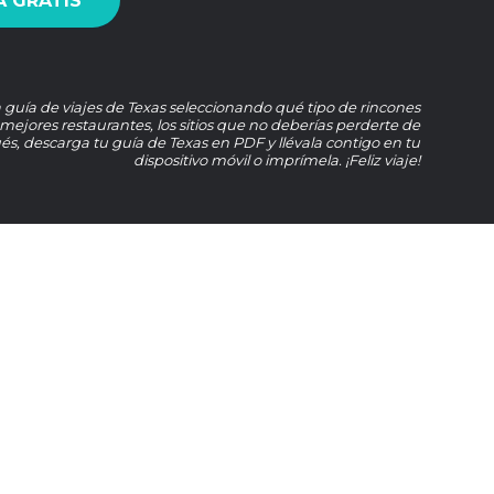
 GRATIS
 guía de viajes de Texas seleccionando qué tipo de rincones
s mejores restaurantes, los sitios que no deberías perderte de
s, descarga tu guía de Texas en PDF y llévala contigo en tu
dispositivo móvil o imprímela. ¡Feliz viaje!