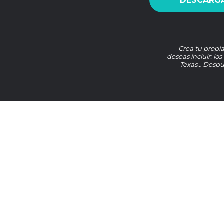
DESCARGA
Crea tu propia
deseas incluir: lo
Texas… Despué