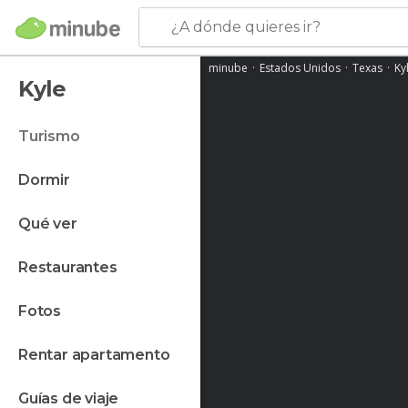
¿A dónde quieres ir?
minube
Estados Unidos
Texas
Ky
Kyle
turismo
dormir
qué ver
restaurantes
fotos
rentar apartamento
guías de viaje