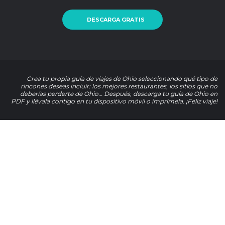
DESCARGA GRATIS
Crea tu propia guía de viajes de Ohio seleccionando qué tipo de
rincones deseas incluir: los mejores restaurantes, los sitios que no
deberías perderte de Ohio… Después, descarga tu guía de Ohio en
PDF y llévala contigo en tu dispositivo móvil o imprímela. ¡Feliz viaje!