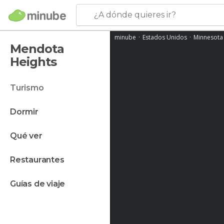
¿A dónde quieres ir?
minube
Estados Unidos
Minnesota
Mendota
Heights
turismo
dormir
qué ver
restaurantes
guías de viaje