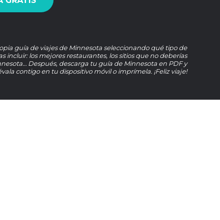
 GRATIS
opia guía de viajes de Minnesota seleccionando qué tipo de
s incluir: los mejores restaurantes, los sitios que no deberías
nnesota… Después, descarga tu guía de Minnesota en PDF y
lévala contigo en tu dispositivo móvil o imprímela. ¡Feliz viaje!