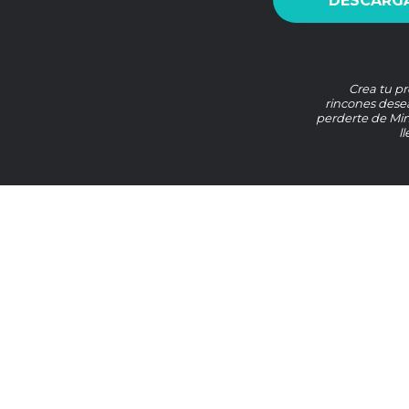
DESCARGA
Crea tu pr
rincones desea
perderte de Mi
l