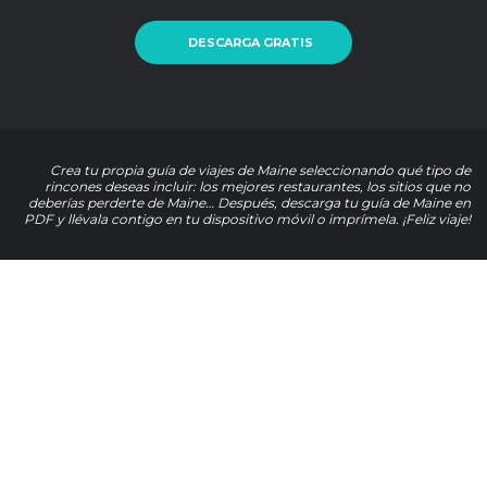
DESCARGA GRATIS
Crea tu propia guía de viajes de Maine seleccionando qué tipo de
rincones deseas incluir: los mejores restaurantes, los sitios que no
deberías perderte de Maine… Después, descarga tu guía de Maine en
PDF y llévala contigo en tu dispositivo móvil o imprímela. ¡Feliz viaje!