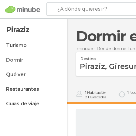
¿A dónde quieres ir?
Piraziz
Dormir 
turismo
minube
Dónde dormir Tur
Destino
dormir
qué ver
restaurantes
1
Habitación
1
Noc
2
Huéspedes
guías de viaje