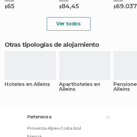
desde
desde
desde
65
84,45
69.037
$
$
$
Ver todos
Otras tipologías de alojamiento
Hoteles en Alleins
Aparthoteles en
Pensione
Alleins
Alleins
Pertenece a
Provenza-Alpes-Costa Azul
Francia