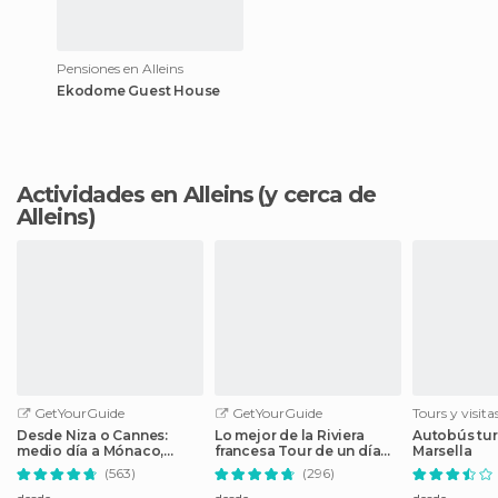
Pensiones en Alleins
Ekodome Guest House
Actividades en Alleins
(y cerca de
Alleins)
GetYourGuide
GetYourGuide
Tours y visit
Desde Niza o Cannes:
Lo mejor de la Riviera
Autobús tur
medio día a Mónaco,
francesa Tour de un día
Marsella
Montecarlo y Eze
desde Niza
(563)
(296)