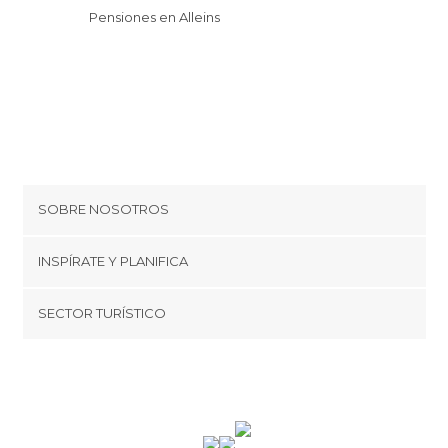
Pensiones en Alleins
SOBRE NOSOTROS
Cookies
INSPÍRATE Y PLANIFICA
Política de privacidad
minube Tips
SECTOR TURÍSTICO
Términos y condiciones
minube Android app
Regístrate como proveedor
Quiénes somos
Promociona tu destino
Contacto