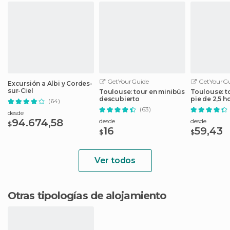
GetYourGuide
GetYourGu
Excursión a Albi y Cordes-
sur-Ciel
Toulouse: tour en minibús
Toulouse: t
descubierto
pie de 2,5 h
(64)
(63)
desde
94.674,58
desde
desde
$
16
59,43
$
$
Ver todos
Otras tipologías de alojamiento