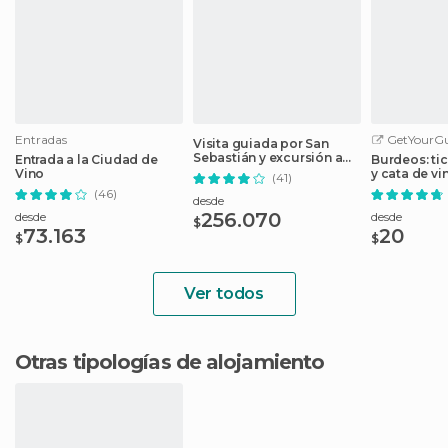
Entradas
GetYourGu
Visita guiada por San
Sebastián y excursión a
Entrada a la Ciudad de
Burdeos: ti
Biarritz y Bayona
Vino
y cata de vi
(41)
du Vin
(46)
desde
256.070
desde
desde
$
73.163
20
$
$
Ver todos
Otras tipologías de alojamiento