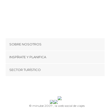
SOBRE NOSOTROS
Cookies
INSPÍRATE Y PLANIFICA
Política de privacidad
minube Tips
SECTOR TURÍSTICO
Términos y condiciones
minube Android app
Regístrate como proveedor
Quiénes somos
Promociona tu destino
Contacto
© minube 2007-, la web social de viajes
Prensa