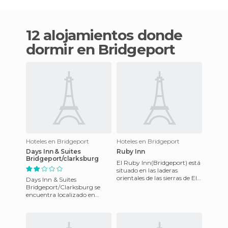
12 alojamientos donde
dormir en Bridgeport
Hoteles en Bridgeport
Hoteles en Bridgeport
Days Inn & Suites
Ruby Inn
Bridgeport/clarksburg
El Ruby Inn(Bridgeport) está
situado en las laderas
orientales de las sierras de El
Days Inn & Suites
Alto, a 38 millas de la única
Bridgeport/Clarksburg se
entrada oriental
encuentra localizado en
Bridgeport a tan solo dos
millas desde el
Mewdowbrook Mall y a