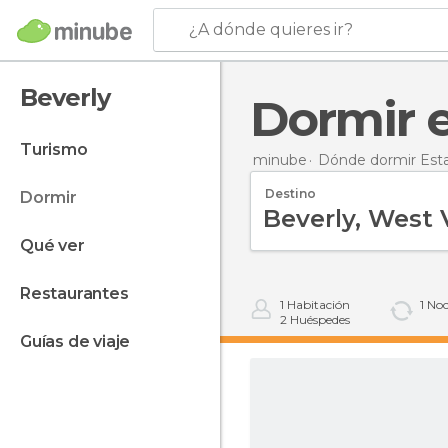
¿A dónde quieres ir?
Beverly
Dormir 
turismo
minube
Dónde dormir Est
Destino
dormir
qué ver
restaurantes
1
Habitación
1
Noc
2
Huéspedes
guías de viaje