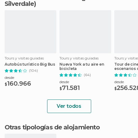
Silverdale)
Tours y visitas guiadas
Tours y visitas guiadas
Tours y visit
Autobús turístico Big Bus
Nueva York a tu aire en
Tour de cine
bicicleta
escenarios d
(104)
películas
(64)
desde
desde
desde
160.966
$
71.581
256.52
$
$
Ver todos
Otras tipologías de alojamiento