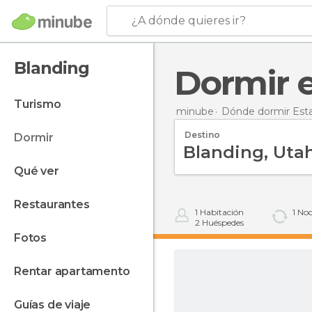
¿A dónde quieres ir?
Blanding
Dormir
turismo
minube
Dónde dormir Est
Destino
dormir
qué ver
restaurantes
1
Habitación
1
Noc
2
Huéspedes
fotos
rentar apartamento
guías de viaje