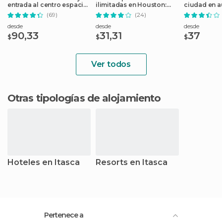
entrada al centro espacial
ilimitadas en Houston:
ciudad en 
de la NASA
pase de 2 días
(69)
(24)
desde
desde
desde
90,33
31,31
37
$
$
$
Ver todos
Otras tipologías de alojamiento
Hoteles en Itasca
Resorts en Itasca
Pertenece a