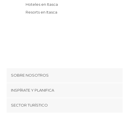
Hoteles en Itasca
Resorts en Itasca
SOBRE NOSOTROS
Cookies
INSPÍRATE Y PLANIFICA
Política de privacidad
minube Tips
SECTOR TURÍSTICO
Términos y condiciones
minube Android app
Regístrate como proveedor
Quiénes somos
Promociona tu destino