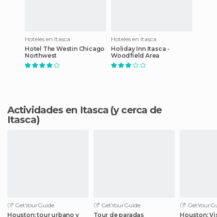
Hoteles en Itasca
Hoteles en Itasca
Hotel The Westin Chicago
Holiday Inn Itasca -
Northwest
Woodfield Area
Actividades en Itasca
(y cerca de
Itasca)
GetYourGuide
GetYourGuide
GetYourGu
Houston: tour urbano y
Tour de paradas
Houston: Vis