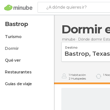
¿A dónde quieres ir?
Bastrop
Dormir
turismo
minube
Dónde dormir Est
Destino
dormir
qué ver
restaurantes
1
Habitación
1
Noc
2
Huéspedes
guías de viaje