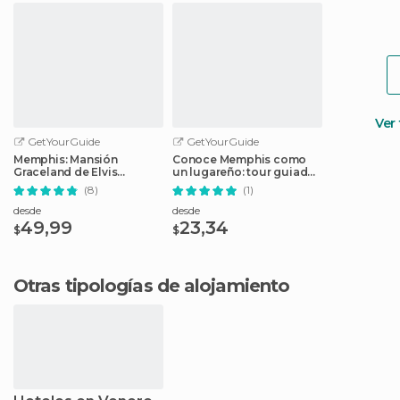
Ver
GetYourGuide
GetYourGuide
Memphis: Mansión
Conoce Memphis como
Graceland de Elvis
un lugareño: tour guiado
Experience Tour
a pie
(8)
(1)
desde
desde
49,99
23,34
$
$
Otras tipologías de alojamiento