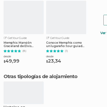
Ver
GetYourGuide
GetYourGuide
Memphis: Mansión
Conoce Memphis como
Graceland de Elvis
un lugareño: tour guiado
Experience Tour
a pie
(8)
(1)
desde
desde
49,99
23,34
$
$
Otras tipologías de alojamiento