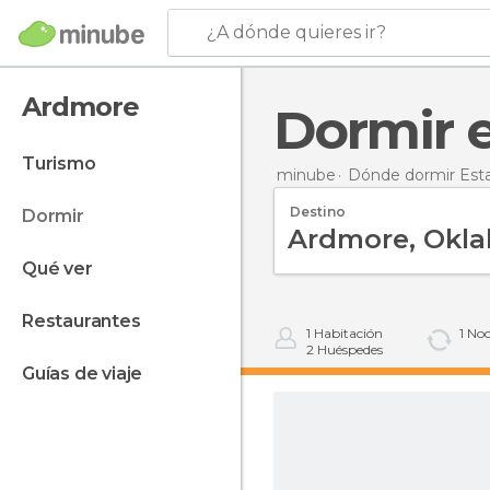
¿A dónde quieres ir?
Ardmore
Dormir
turismo
minube
Dónde dormir Est
Destino
dormir
qué ver
restaurantes
1
Habitación
1
Noc
2
Huéspedes
guías de viaje