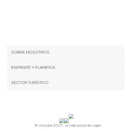
SOBRE NOSOTROS
Cookies
INSPÍRATE Y PLANIFICA
Política de privacidad
minube Tips
SECTOR TURÍSTICO
Términos y condiciones
minube Android app
Regístrate como proveedor
Quiénes somos
Promociona tu destino
Contacto
© minube 2007-, la web social de viajes
Prensa