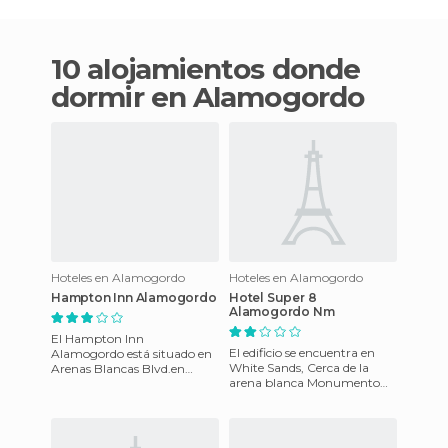
10 alojamientos donde
dormir en Alamogordo
Hoteles en Alamogordo
Hoteles en Alamogordo
Hampton Inn Alamogordo
Hotel Super 8
Alamogordo Nm
El Hampton Inn
El edificio se encuentra en
Alamogordo está situado en
White Sands, Cerca de la
Arenas Blancas Blvd.en
arena blanca Monumento
Alamogordo Nuevo
Nacional, Salón de la
México.Ofrece 70 cómodas
tecnología espacial y Otero
habitaciones y cuenta c
Coun