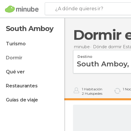
¿A dónde quieres ir?
South Amboy
Dormir
turismo
minube
Dónde dormir Est
Destino
dormir
qué ver
restaurantes
1
Habitación
1
Noc
2
Huéspedes
guías de viaje