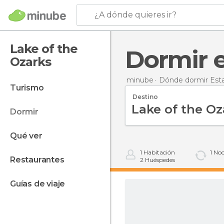
¿A dónde quieres ir?
Lake of the
Dormir
Ozarks
minube
Dónde dormir Est
turismo
Destino
dormir
qué ver
1
Habitación
1
Noc
restaurantes
2
Huéspedes
guías de viaje