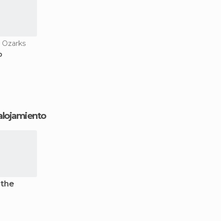
e Ozarks
b
 alojamiento
 the