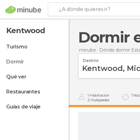
¿A dónde quieres ir?
Kentwood
Dormir
turismo
minube
Dónde dormir Est
Destino
dormir
qué ver
restaurantes
1
Habitación
1
Noc
2
Huéspedes
guías de viaje