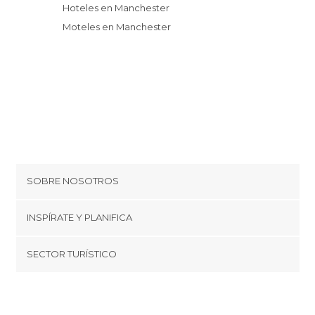
Hoteles en Manchester
Moteles en Manchester
SOBRE NOSOTROS
Cookies
INSPÍRATE Y PLANIFICA
Política de privacidad
minube Tips
SECTOR TURÍSTICO
Términos y condiciones
minube Android app
Regístrate como proveedor
Quiénes somos
Promociona tu destino