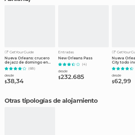
GetYourGuide
Entradas
GetYourGu
Nueva Orleans: crucero
New Orleans Pass
Nueva Orlea
de jazz de domingo en
City todo in
(4)
barco de vapor
atracciones
(68)
desde
desde
desde
232.685
$
38,34
62,99
$
$
Otras tipologías de alojamiento