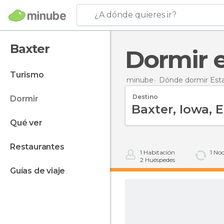
¿A dónde quieres ir?
Baxter
Dormir 
turismo
minube
Dónde dormir Est
Destino
dormir
qué ver
restaurantes
1
Habitación
1
Noc
2
Huéspedes
guías de viaje