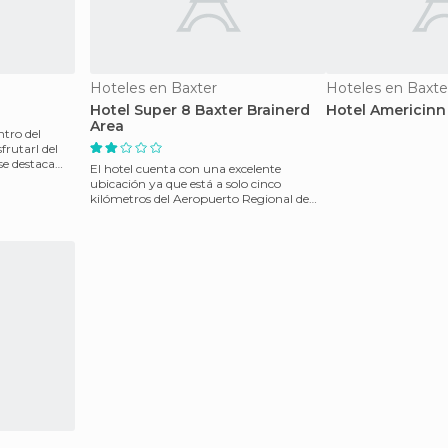
Hoteles en Baxter
Hoteles en Baxte
Hotel Super 8 Baxter Brainerd
Hotel Americinn
Area
ntro del
frutarl del
se destaca
El hotel cuenta con una excelente
ubicación ya que está a solo cinco
kilómetros del Aeropuerto Regional de
Lagos de Brainerd. Incl