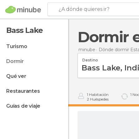
¿A dónde quieres ir?
Bass Lake
Dormir
turismo
minube
Dónde dormir Est
Destino
dormir
qué ver
restaurantes
1
Habitación
1
Noc
2
Huéspedes
guías de viaje