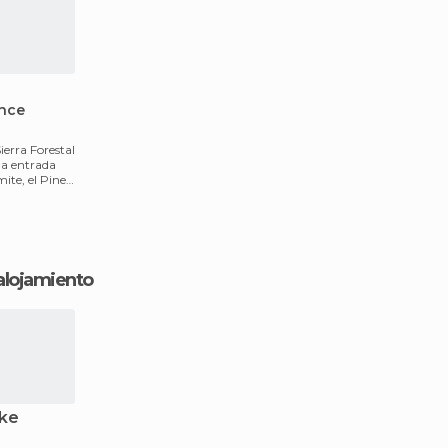
ence
ierra Forestal
 la entrada
ite, el Pines
 alojamiento
ake