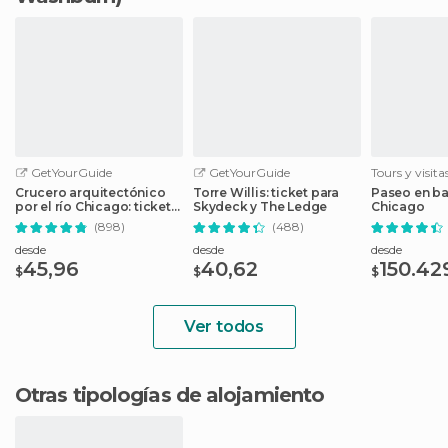
GetYourGuide
GetYourGuide
Tours y visit
Crucero arquitectónico
Torre Willis: ticket para
Paseo en bar
por el río Chicago: ticket
Skydeck y The Ledge
Chicago
sin colas
(898)
(488)
desde
desde
desde
45,96
40,62
150.42
$
$
$
Ver todos
Otras tipologías de alojamiento