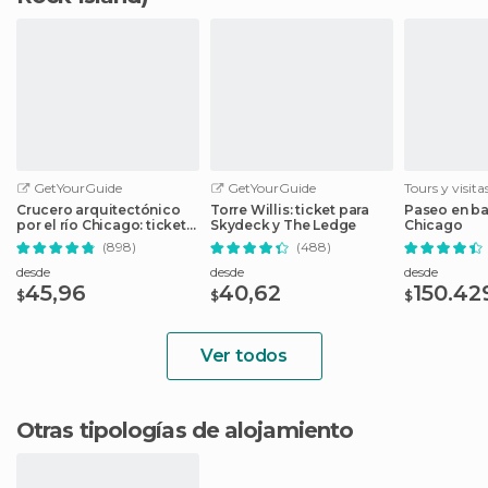
GetYourGuide
GetYourGuide
Tours y visit
Crucero arquitectónico
Torre Willis: ticket para
Paseo en bar
por el río Chicago: ticket
Skydeck y The Ledge
Chicago
sin colas
(898)
(488)
desde
desde
desde
45,96
40,62
150.42
$
$
$
Ver todos
Otras tipologías de alojamiento