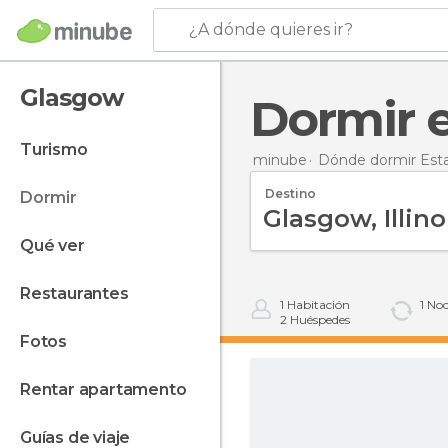
¿A dónde quieres ir?
Glasgow
Dormir
turismo
minube
Dónde dormir Est
Destino
dormir
qué ver
restaurantes
1
Habitación
1
Noc
2
Huéspedes
fotos
rentar apartamento
guías de viaje