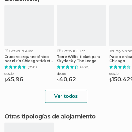
GetYourGuide
GetYourGuide
Tours y visit
Crucero arquitectónico
Torre Willis: ticket para
Paseo en bar
por el río Chicago: ticket
Skydeck y The Ledge
Chicago
sin colas
(898)
(488)
desde
desde
desde
45,96
40,62
150.42
$
$
$
Ver todos
Otras tipologías de alojamiento