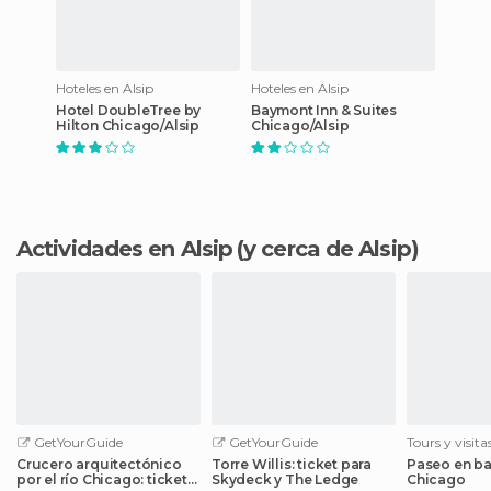
Hoteles en Alsip
Hoteles en Alsip
Hotel DoubleTree by
Baymont Inn & Suites
Hilton Chicago/Alsip
Chicago/Alsip
Actividades en Alsip
(y cerca de Alsip)
GetYourGuide
GetYourGuide
Tours y visit
Crucero arquitectónico
Torre Willis: ticket para
Paseo en bar
por el río Chicago: ticket
Skydeck y The Ledge
Chicago