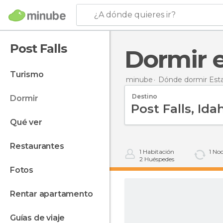
¿A dónde quieres ir?
Post Falls
Dormir 
turismo
minube
Dónde dormir Est
Destino
dormir
qué ver
restaurantes
1
Habitación
1
Noc
2
Huéspedes
fotos
rentar apartamento
guías de viaje