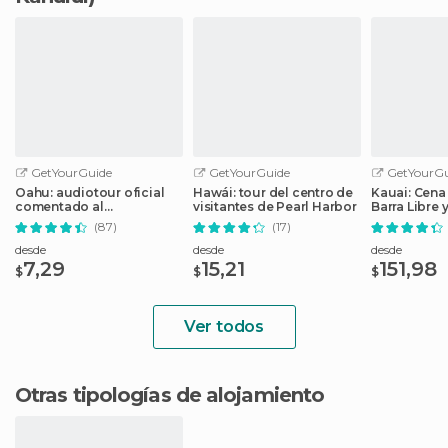
GetYourGuide
GetYourGuide
GetYourGu
Oahu: audiotour oficial
Hawái: tour del centro de
Kauai: Cena
comentado al
visitantes de Pearl Harbor
Barra Libre
monumento USS Arizona
Luau Kalam
(87)
(17)
desde
desde
desde
7,29
15,21
151,98
$
$
$
Ver todos
Otras tipologías de alojamiento