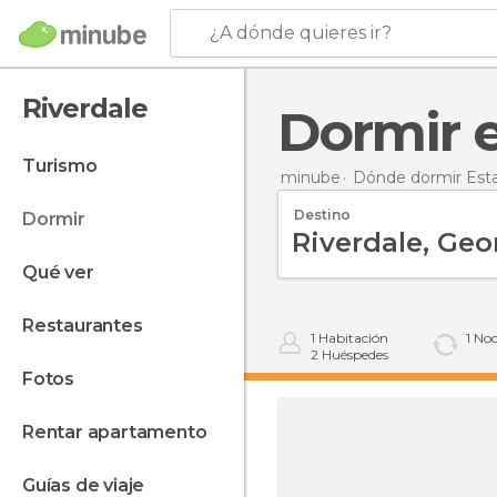
¿A dónde quieres ir?
Riverdale
Dormir 
turismo
minube
Dónde dormir Est
Destino
dormir
qué ver
restaurantes
1
Habitación
1
Noc
2
Huéspedes
fotos
rentar apartamento
guías de viaje