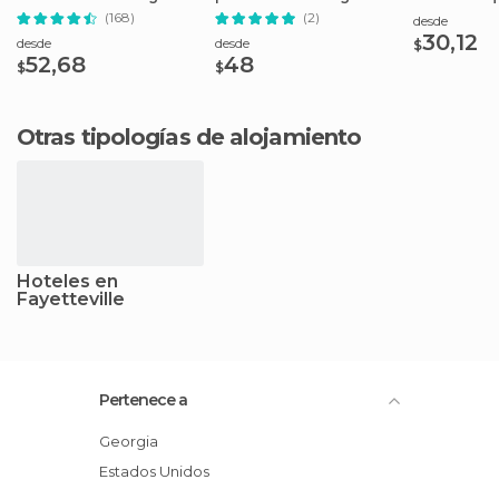
colas en taquilla
del Centena
(168)
(2)
desde
30,12
desde
desde
$
52,68
48
$
$
Otras tipologías de alojamiento
Hoteles en
Fayetteville
Pertenece a
Georgia
Estados Unidos