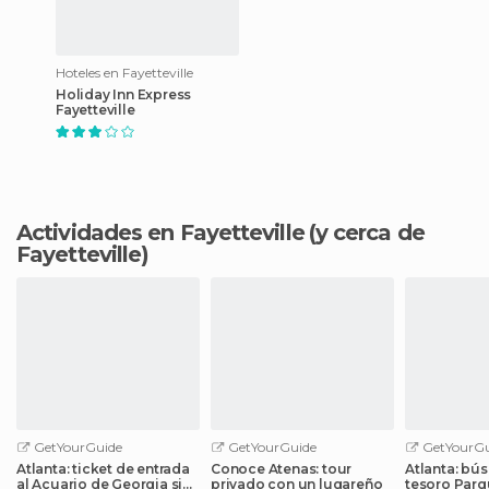
Hoteles en Fayetteville
Holiday Inn Express
Fayetteville
Actividades en Fayetteville
(y cerca de
Fayetteville)
GetYourGuide
GetYourGuide
GetYourGu
Atlanta: ticket de entrada
Conoce Atenas: tour
Atlanta: bú
al Acuario de Georgia sin
privado con un lugareño
tesoro Parq