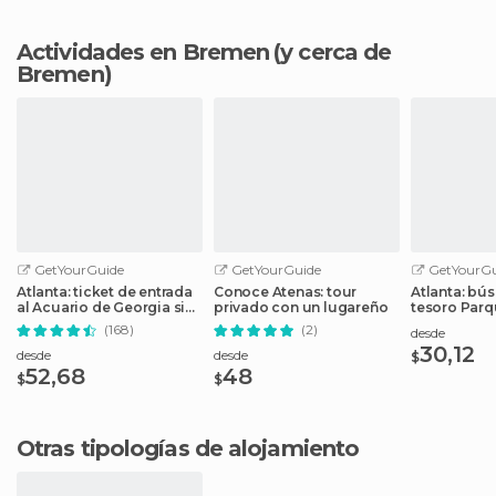
Actividades en Bremen
(y cerca de
Bremen)
GetYourGuide
GetYourGuide
GetYourGu
Atlanta: ticket de entrada
Conoce Atenas: tour
Atlanta: bú
al Acuario de Georgia sin
privado con un lugareño
tesoro Parq
colas en taquilla
del Centena
(168)
(2)
desde
30,12
desde
desde
$
52,68
48
$
$
Otras tipologías de alojamiento