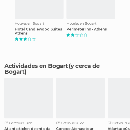
Hoteles en Bogart
Moteles en Bogart
Hotel Candlewood Suites
Perimeter Inn - Athens
Athens
Actividades en Bogart
(y cerca de
Bogart)
GetYourGuide
GetYourGuide
GetYourGu
Atlanta: ticket de entrada
Conoce Atenas: tour
Atlanta: bú