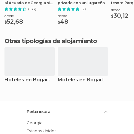
al Acuario de Georgia sin
privado con un lugareño
tesoro Parq
colas en taquilla
del Centena
(168)
(2)
desde
30,12
desde
desde
$
52,68
48
$
$
Otras tipologías de alojamiento
Hoteles en Bogart
Moteles en Bogart
Pertenece a
Georgia
Estados Unidos